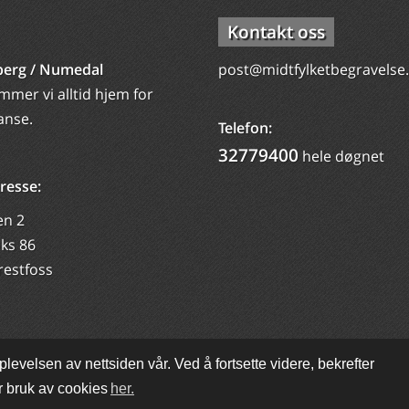
Kontakt oss
erg / Numedal
post@midtfylketbegravelse
mer vi alltid hjem for
anse.
Telefon:
32779400
hele døgnet
resse:
en 2
ks 86
restfoss
levelsen av nettsiden vår. Ved å fortsette videre, bekrefter
Midtfylket Begravelsesbyrå AS
r bruk av cookies
her.