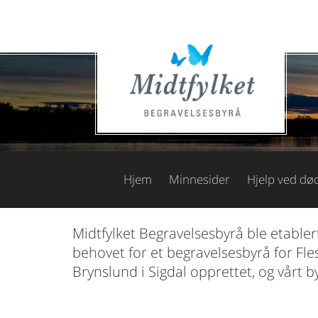
Hjem
Minnesider
Hjelp ved død
Midtfylket Begravelsesbyrå ble etable
behovet for et begravelsesbyrå for Fl
Brynslund i Sigdal opprettet, og vårt 