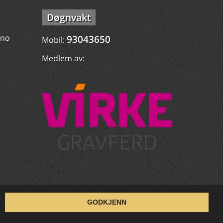
Døgnvakt
.no
93043650
Mobil:
Medlem av:
GODKJENN