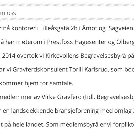
m oss
r nå kontorer i Lilleåsgata 2b i Åmot og Sagveien 
så har møterom i Prestfoss Hagesenter og Olber
ni 2014 overtok vi Kirkevollens Begravelsesbyrå p
ar vi Gravferdskonsulent Torill Karlsrud, som b
 kommer hjem for samtale.
 medlemmer av Virke Gravferd (tidl. Begravelses
r en landsdekkende bransjeforening med omlag 
lt på hele landet. Som medlemsbyrå er vi forplikte