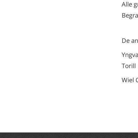
Alle 
Begra
De an
Yngva
Toril
Wiel 