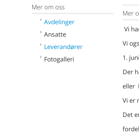
Mer om oss
Mer o
Avdelinger
Vi ha
Ansatte
Vi og
Leverandører
1. ju
Fotogalleri
Der h
eller
Vi er
Det e
forde