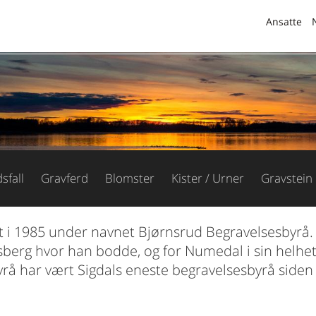
Ansatte
sfall
Gravferd
Blomster
Kister / Urner
Gravstein
rt i 1985 under navnet Bjørnsrud Begravelsesbyrå
esberg hvor han bodde, og for Numedal i sin helhe
byrå har vært Sigdals eneste begravelsesbyrå side