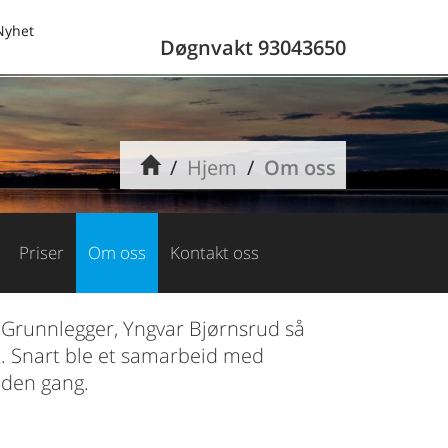
Nyhet
Døgnvakt 93043650
Hjem
Om oss
Priser
Om oss
Kontakt oss
. Grunnlegger, Yngvar Bjørnsrud så
t. Snart ble et samarbeid med
n den gang.