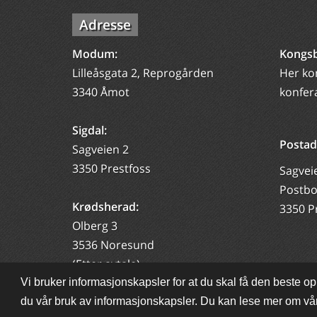
Adresse
Modum:
Kongsb
Lilleåsgata 2, Reprogården
Her kom
3340 Åmot
konfer
Sigdal:
Postad
Sagveien 2
3350 Prestfoss
Sagvei
Postbo
Krødsherad:
3350 P
Olberg 3
3536 Noresund
(Etter avtale)
Vi bruker informasjonskapsler for at du skal få den beste opp
du vår bruk av informasjonskapsler. Du kan lese mer om vå