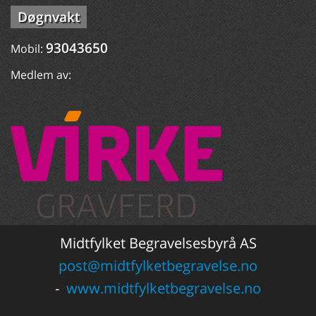
Døgnvakt
93043650
Mobil:
Medlem av:
Midtfylket Begravelsesbyrå AS
post@midtfylketbegravelse.no
-
www.midtfylketbegravelse.no