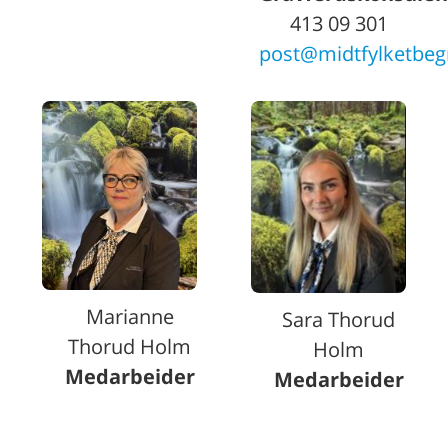
413 09 301
post@midtfylketbeg
Marianne
Sara Thorud
Thorud Holm
Holm
Medarbeider
Medarbeider