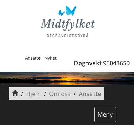
Ansatte
Nyhet
Døgnvakt 93043650
Hjem
Om oss
Ansatte
Meny