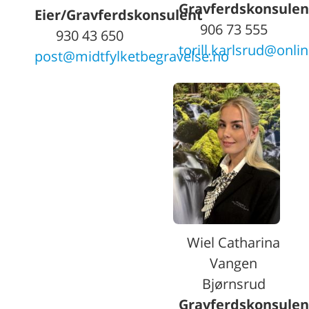
Gravferdskonsulen
Eier/Gravferdskonsulent
906 73 555
930 43 650
torill.karlsrud@onli
post@midtfylketbegravelse.no
Wiel Catharina
Vangen
Bjørnsrud
Gravferdskonsulen